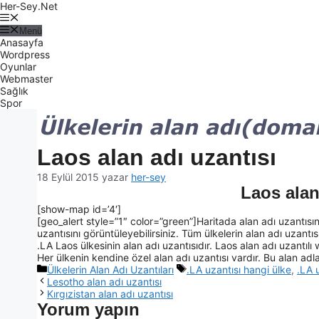
Her-Sey.Net
Menü
Anasayfa
Wordpress
Oyunlar
Webmaster
Sağlık
Spor
Laos alan adı uzantısı
18 Eylül 2015
yazar
her-sey
Laos alan
[show-map id=’4′]
[geo_alert style=”1″ color=”green”]Haritada alan adı uzantısın
uzantısını görüntüleyebilirsiniz. Tüm ülkelerin alan adı uzantısı 
.LA Laos ülkesinin alan adı uzantısıdır. Laos alan adı uzantılı w
Her ülkenin kendine özel alan adı uzantısı vardır. Bu alan adlar
Ülkelerin Alan Adı Uzantıları
.LA uzantısı hangi ülke
,
.LA 
Lesotho alan adı uzantısı
Kırgızistan alan adı uzantısı
Yorum yapın