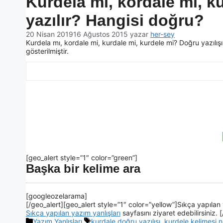
Kurdela mı, kordale mi, k
yazılır? Hangisi doğru?
20 Nisan 2019
16 Ağustos 2015
yazar
her-sey
Kurdela mı, kordale mi, kurdale mi, kurdele mi? Doğru yazılışı h
gösterilmiştir.
[geo_alert style=”1″ color=”green”]
Başka bir kelime ara
[googleozelarama]
[/geo_alert][geo_alert style=”1″ color=”yellow”]Sıkça yapılan 
Sıkça yapılan yazım yanlışları
sayfasını ziyaret edebilirsiniz. 
Yazım Yanlışları
kurdale doğru yazılışı
,
kurdele kelimesi na