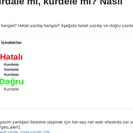
urdale mi, kurdele mi? Nasıl
angisi? Hatalı yazılışı hangisi? Aşağıda hatalı yazılışı ve doğru yazılış
İçindekiler
Hatalı
Kurdela
Kordale
Kurdale
Doğru
Kurdele
yazım yanlışları listesine ulaşmak için her-sey.net web sitesinde yer a
[/geo_alert]
sıl yazılır
,
nasıl yazılır
,
tdk