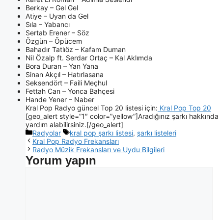
Berkay – Gel Gel
Atiye – Uyan da Gel
Sıla – Yabancı
Sertab Erener – Söz
Özgün – Öpücem
Bahadır Tatlıöz – Kafam Duman
Nil Özalp ft. Serdar Ortaç – Kal Aklımda
Bora Duran – Yan Yana
Sinan Akçıl – Hatırlasana
Seksendört – Faili Meçhul
Fettah Can – Yonca Bahçesi
Hande Yener – Naber
Kral Pop Radyo güncel Top 20 listesi için:
Kral Pop Top 20
[geo_alert style=”1″ color=”yellow”]Aradığınız şarkı hakkında
yardım alabilirsiniz.[/geo_alert]
Radyolar
kral pop şarkı listesi
,
şarkı listeleri
Kral Pop Radyo Frekansları
Radyo Müzik Frekansları ve Uydu Bilgileri
Yorum yapın