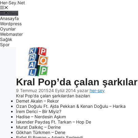
Her-Sey.Net
Menü
Anasayfa
Wordpress
Oyunlar
Webmaster
Sağlık
Spor
Kral Pop’da çalan şarkılar
9 Temmuz 2015
24 Eylül 2014
yazar
her-sey
Kral Pop’da çalan şarkılardan bazıları
Demet Akalın – Rekor
Ozan Doğulu Ft. Ajda Pekkan & Kenan Doğulu – Harika
İrem Derici – Bir Miyiz?
Hadise – Nerdesin Aşkım
İskender Paydaş Ft. Tarkan – Hop De
Murat Dalkılıç – Derine
Gökhan Türkmen – Dene
Rafet El Roman – Adımla Seslendi