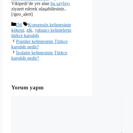
Vikipedi’de yer alan
bu sayfayı
ziyaret ederek ulaşabilirsiniz..
[/geo_alert]
Kategoriler
Etiketler
Dil
Konsensüs kelimesinin
kökeni
,
tdk
,
yabancı kelimelerin
türkçe karşılığı
Popüler kelimesinin Türkçe
karşılığı nedir?
İzolatör kelimesinin Türkçe
karşılığı nedir?
Yorum yapın
Yorum