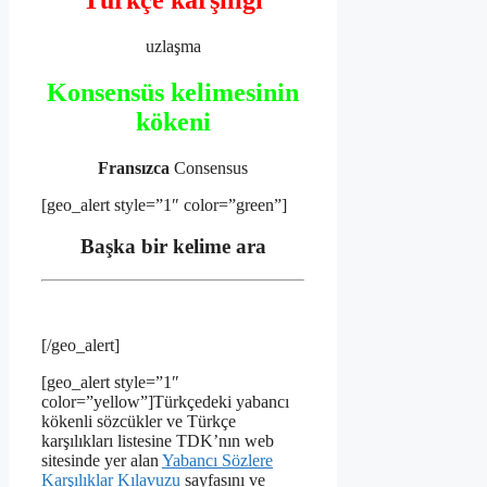
Türkçe karşılığı
uzlaşma
Konsensüs kelimesinin
kökeni
Fransızca
Consensus
[geo_alert style=”1″ color=”green”]
Başka bir kelime ara
[/geo_alert]
[geo_alert style=”1″
color=”yellow”]Türkçedeki yabancı
kökenli sözcükler ve Türkçe
karşılıkları listesine TDK’nın web
sitesinde yer alan
Yabancı Sözlere
Karşılıklar Kılavuzu
sayfasını ve