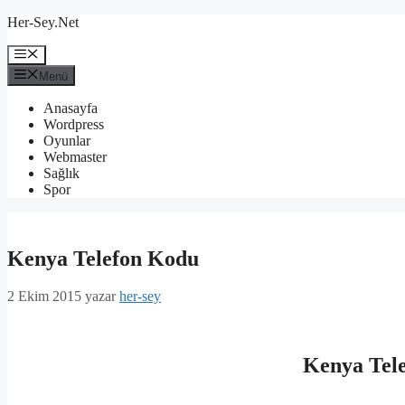
İçeriğe
Her-Sey.Net
atla
Menü
Menü
Anasayfa
Wordpress
Oyunlar
Webmaster
Sağlık
Spor
Kenya Telefon Kodu
2 Ekim 2015
yazar
her-sey
Kenya Tel