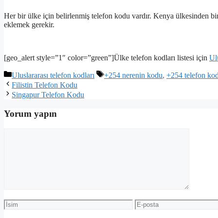
Her bir ülke için belirlenmiş telefon kodu vardır. Kenya ülkesinden b
eklemek gerekir.
[geo_alert style=”1″ color=”green”]Ülke telefon kodları listesi için
Ul
Kategoriler
Etiketler
Uluslararası telefon kodları
+254 nerenin kodu
,
+254 telefon ko
Filistin Telefon Kodu
Singapur Telefon Kodu
Yorum yapın
Yorum
İsim
E-
posta