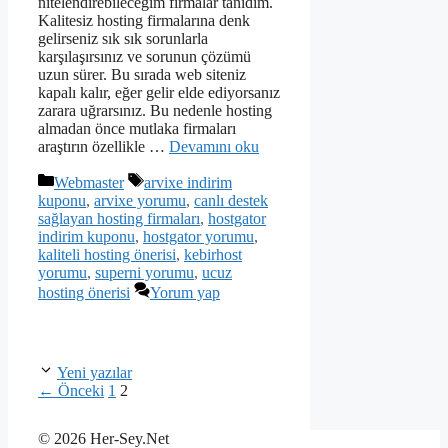
nitelendirebileceğim firmalar tanıdım.
Kalitesiz hosting firmalarına denk
gelirseniz sık sık sorunlarla
karşılaşırsınız ve sorunun çözümü
uzun sürer. Bu sırada web siteniz
kapalı kalır, eğer gelir elde ediyorsanız
zarara uğrarsınız. Bu nedenle hosting
almadan önce mutlaka firmaları
araştırın özellikle …
Devamını oku
Kategoriler
Etiketler
Webmaster
arvixe indirim
kuponu
,
arvixe yorumu
,
canlı destek
sağlayan hosting firmaları
,
hostgator
indirim kuponu
,
hostgator yorumu
,
kaliteli hosting önerisi
,
kebirhost
yorumu
,
superni yorumu
,
ucuz
hosting önerisi
Yorum yap
Yeni yazılar
Sayfa
Sayfa
←
Önceki
1
2
© 2026 Her-Sey.Net