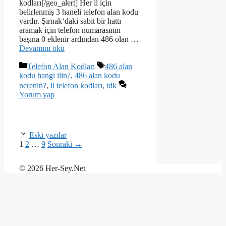
kodları[/geo_alert] Her il için
belirlenmiş 3 haneli telefon alan kodu
vardır. Şırnak‘daki sabit bir hattı
aramak için telefon numarasının
başına 0 eklenir ardından 486 olan …
Devamını oku
Kategoriler
Etiketler
Telefon Alan Kodları
486 alan
kodu hangi ilin?
,
486 alan kodu
nerenin?
,
il telefon kodları
,
tdk
Yorum yap
Eski yazılar
Sayfa
Sayfa
Sayfa
1
2
…
9
Sonraki
→
© 2026 Her-Sey.Net