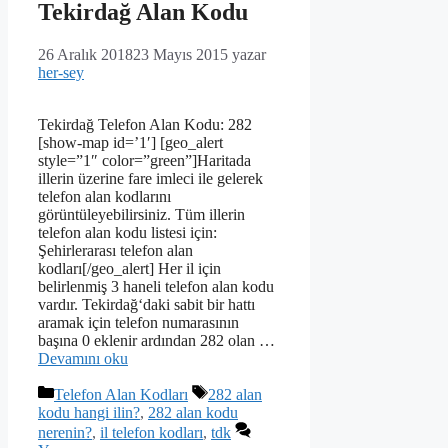
Tekirdağ Alan Kodu
26 Aralık 2018
23 Mayıs 2015
yazar
her-sey
Tekirdağ Telefon Alan Kodu: 282
[show-map id=’1′] [geo_alert
style=”1″ color=”green”]Haritada
illerin üzerine fare imleci ile gelerek
telefon alan kodlarını
görüntüleyebilirsiniz. Tüm illerin
telefon alan kodu listesi için:
Şehirlerarası telefon alan
kodları[/geo_alert] Her il için
belirlenmiş 3 haneli telefon alan kodu
vardır. Tekirdağ‘daki sabit bir hattı
aramak için telefon numarasının
başına 0 eklenir ardından 282 olan …
Devamını oku
Kategoriler
Etiketler
Telefon Alan Kodları
282 alan
kodu hangi ilin?
,
282 alan kodu
nerenin?
,
il telefon kodları
,
tdk