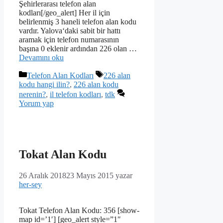
Şehirlerarası telefon alan
kodları[/geo_alert] Her il için
belirlenmiş 3 haneli telefon alan kodu
vardır. Yalova‘daki sabit bir hattı
aramak için telefon numarasının
başına 0 eklenir ardından 226 olan …
Devamını oku
Kategoriler
Etiketler
Telefon Alan Kodları
226 alan
kodu hangi ilin?
,
226 alan kodu
nerenin?
,
il telefon kodları
,
tdk
Yorum yap
Tokat Alan Kodu
26 Aralık 2018
23 Mayıs 2015
yazar
her-sey
Tokat Telefon Alan Kodu: 356 [show-
map id=’1′] [geo_alert style=”1″