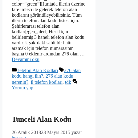
color=”green”]Haritada illerin üzerine
fare imleci ile gelerek telefon alan
kodlarını görüntüleyebilirsiniz. Tüm
illerin telefon alan kodu listesi için:
Şehirlerarası telefon alan
kodları[/geo_alert] Her il için
belirlenmiş 3 haneli telefon alan kodu
vardır. Uşak‘daki sabit bir hattı
aramak için telefon numarasının
başına 0 eklenir ardından 276 olan …
Devamını oku
Kategoriler
Etiketler
Telefon Alan Kodları
276 alan
kodu hangi ilin?
,
276 alan kodu
nerenin?
,
il telefon kodları
,
tdk
Yorum yap
Tunceli Alan Kodu
26 Aralık 2018
23 Mayıs 2015
yazar
her-sey