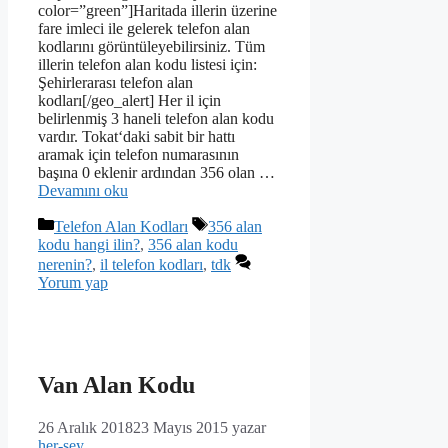
color=”green”]Haritada illerin üzerine
fare imleci ile gelerek telefon alan
kodlarını görüntüleyebilirsiniz. Tüm
illerin telefon alan kodu listesi için:
Şehirlerarası telefon alan
kodları[/geo_alert] Her il için
belirlenmiş 3 haneli telefon alan kodu
vardır. Tokat‘daki sabit bir hattı
aramak için telefon numarasının
başına 0 eklenir ardından 356 olan …
Devamını oku
Kategoriler
Etiketler
Telefon Alan Kodları
356 alan
kodu hangi ilin?
,
356 alan kodu
nerenin?
,
il telefon kodları
,
tdk
Yorum yap
Van Alan Kodu
26 Aralık 2018
23 Mayıs 2015
yazar
her-sey