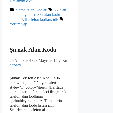
Devamını oku
Kategoriler
Etiketler
Telefon Alan Kodları
372 alan
kodu hangi ilin?
,
372 alan kodu
nerenin?
,
il telefon kodları
,
tdk
Yorum yap
Şırnak Alan Kodu
26 Aralık 2018
23 Mayıs 2015
yazar
her-sey
Şırnak Telefon Alan Kodu: 486
[show-map id=’1′] [geo_alert
style=”1″ color=”green”]Haritada
illerin üzerine fare imleci ile gelerek
telefon alan kodlarını
görüntüleyebilirsiniz. Tüm illerin
telefon alan kodu listesi için:
Şehirlerarası telefon alan