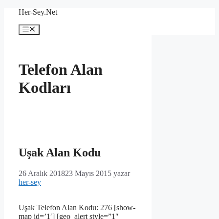
İçeriğe
Her-Sey.Net
atla
Menü
Telefon Alan
Kodları
Uşak Alan Kodu
26 Aralık 2018
23 Mayıs 2015
yazar
her-sey
Uşak Telefon Alan Kodu: 276 [show-
map id=’1′] [geo_alert style=”1″