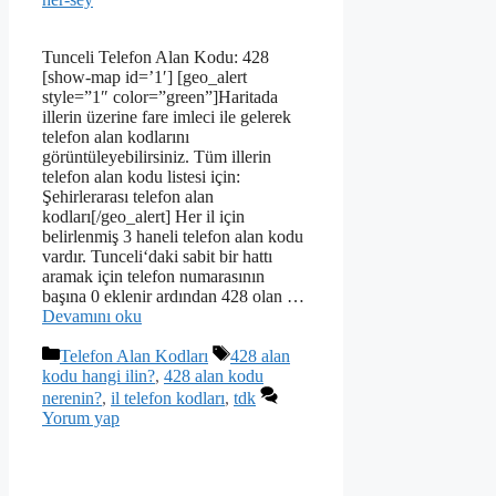
Tunceli Telefon Alan Kodu: 428
[show-map id=’1′] [geo_alert
style=”1″ color=”green”]Haritada
illerin üzerine fare imleci ile gelerek
telefon alan kodlarını
görüntüleyebilirsiniz. Tüm illerin
telefon alan kodu listesi için:
Şehirlerarası telefon alan
kodları[/geo_alert] Her il için
belirlenmiş 3 haneli telefon alan kodu
vardır. Tunceli‘daki sabit bir hattı
aramak için telefon numarasının
başına 0 eklenir ardından 428 olan …
Devamını oku
Kategoriler
Etiketler
Telefon Alan Kodları
428 alan
kodu hangi ilin?
,
428 alan kodu
nerenin?
,
il telefon kodları
,
tdk
Yorum yap