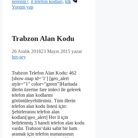
nerenin?
,
il telefon kodları
,
tdk
Yorum yap
Trabzon Alan Kodu
26 Aralık 2018
23 Mayıs 2015
yazar
her-sey
Trabzon Telefon Alan Kodu: 462
[show-map id=’1′] [geo_alert
style=”1″ color=”green”]Haritada
illerin üzerine fare imleci ile gelerek
telefon alan kodlarını
görüntüleyebilirsiniz. Tüm illerin
telefon alan kodu listesi için:
Şehirlerarası telefon alan
kodları[/geo_alert] Her il için
belirlenmiş 3 haneli telefon alan kodu
vardır. Trabzon‘daki sabit bir hattı
aramak için telefon numarasının