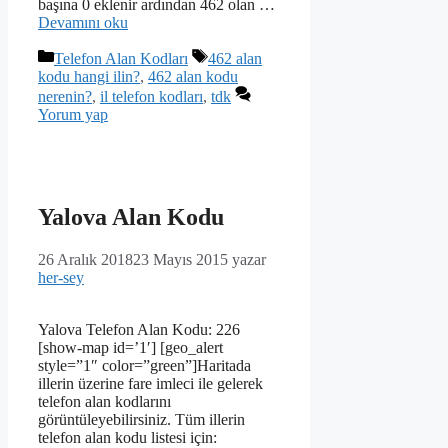
başına 0 eklenir ardından 462 olan …
Devamını oku
Kategoriler
Etiketler
Telefon Alan Kodları
462 alan
kodu hangi ilin?
,
462 alan kodu
nerenin?
,
il telefon kodları
,
tdk
Yorum yap
Yalova Alan Kodu
26 Aralık 2018
23 Mayıs 2015
yazar
her-sey
Yalova Telefon Alan Kodu: 226
[show-map id=’1′] [geo_alert
style=”1″ color=”green”]Haritada
illerin üzerine fare imleci ile gelerek
telefon alan kodlarını
görüntüleyebilirsiniz. Tüm illerin
telefon alan kodu listesi için: