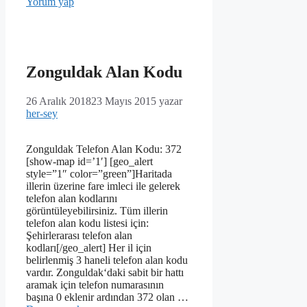
Yorum yap
Zonguldak Alan Kodu
26 Aralık 2018
23 Mayıs 2015
yazar
her-sey
Zonguldak Telefon Alan Kodu: 372
[show-map id=’1′] [geo_alert
style=”1″ color=”green”]Haritada
illerin üzerine fare imleci ile gelerek
telefon alan kodlarını
görüntüleyebilirsiniz. Tüm illerin
telefon alan kodu listesi için:
Şehirlerarası telefon alan
kodları[/geo_alert] Her il için
belirlenmiş 3 haneli telefon alan kodu
vardır. Zonguldak‘daki sabit bir hattı
aramak için telefon numarasının
başına 0 eklenir ardından 372 olan …