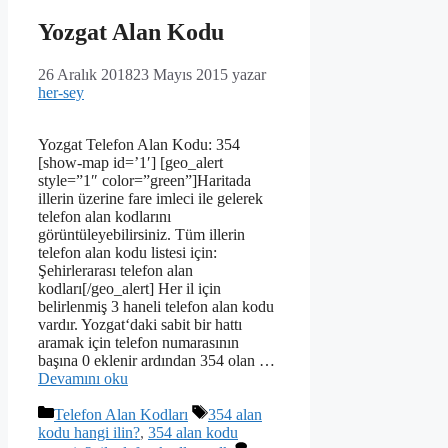
Yozgat Alan Kodu
26 Aralık 2018
23 Mayıs 2015
yazar
her-sey
Yozgat Telefon Alan Kodu: 354
[show-map id=’1′] [geo_alert
style=”1″ color=”green”]Haritada
illerin üzerine fare imleci ile gelerek
telefon alan kodlarını
görüntüleyebilirsiniz. Tüm illerin
telefon alan kodu listesi için:
Şehirlerarası telefon alan
kodları[/geo_alert] Her il için
belirlenmiş 3 haneli telefon alan kodu
vardır. Yozgat‘daki sabit bir hattı
aramak için telefon numarasının
başına 0 eklenir ardından 354 olan …
Devamını oku
Kategoriler
Etiketler
Telefon Alan Kodları
354 alan
kodu hangi ilin?
,
354 alan kodu