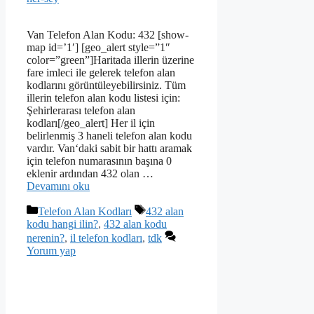
Van Telefon Alan Kodu: 432 [show-
map id=’1′] [geo_alert style=”1″
color=”green”]Haritada illerin üzerine
fare imleci ile gelerek telefon alan
kodlarını görüntüleyebilirsiniz. Tüm
illerin telefon alan kodu listesi için:
Şehirlerarası telefon alan
kodları[/geo_alert] Her il için
belirlenmiş 3 haneli telefon alan kodu
vardır. Van‘daki sabit bir hattı aramak
için telefon numarasının başına 0
eklenir ardından 432 olan …
Devamını oku
Kategoriler
Etiketler
Telefon Alan Kodları
432 alan
kodu hangi ilin?
,
432 alan kodu
nerenin?
,
il telefon kodları
,
tdk
Yorum yap