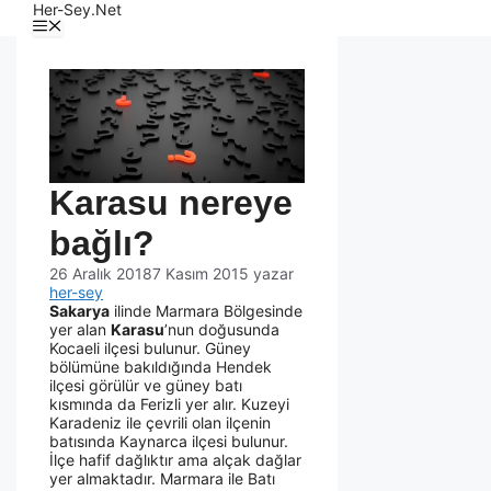
Her-Sey.Net
Karasu nereye
bağlı?
26 Aralık 2018
7 Kasım 2015
yazar
her-sey
Sakarya
ilinde Marmara Bölgesinde
yer alan
Karasu
’nun doğusunda
Kocaeli ilçesi bulunur. Güney
bölümüne bakıldığında Hendek
ilçesi görülür ve güney batı
kısmında da Ferizli yer alır. Kuzeyi
Karadeniz ile çevrili olan ilçenin
batısında Kaynarca ilçesi bulunur.
İlçe hafif dağlıktır ama alçak dağlar
yer almaktadır. Marmara ile Batı