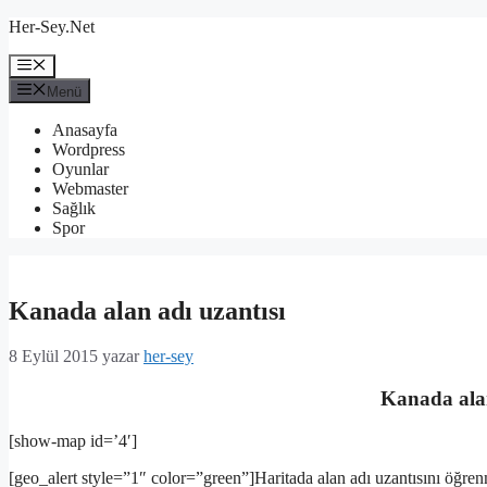
İçeriğe
Her-Sey.Net
atla
Menü
Menü
Anasayfa
Wordpress
Oyunlar
Webmaster
Sağlık
Spor
Kanada alan adı uzantısı
8 Eylül 2015
yazar
her-sey
Kanada alan
[show-map id=’4′]
[geo_alert style=”1″ color=”green”]Haritada alan adı uzantısını öğrenm