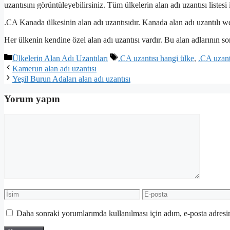
uzantısını görüntüleyebilirsiniz. Tüm ülkelerin alan adı uzantısı listesi 
.CA Kanada ülkesinin alan adı uzantısıdır. Kanada alan adı uzantılı web
Her ülkenin kendine özel alan adı uzantısı vardır. Bu alan adlarının son
Kategoriler
Etiketler
Ülkelerin Alan Adı Uzantıları
.CA uzantısı hangi ülke
,
.CA uzant
Kamerun alan adı uzantısı
Yeşil Burun Adaları alan adı uzantısı
Yorum yapın
Yorum
İsim
E-
posta
Daha sonraki yorumlarımda kullanılması için adım, e-posta adresim