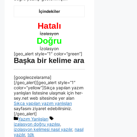
İçindekiler
Hatalı
İzalasyon
Doğru
İzolasyon
[geo_alert style=”1″ color=”green”]
Başka bir kelime ara
[googleozelarama]
[/geo_alert][geo_alert style=”1″
color=”yellow”]Sıkça yapılan yazım
yanlışları listesine ulaşmak için her-
sey.net web sitesinde yer alan
Sıkça yapılan yazım yanlışları
sayfasını ziyaret edebilirsiniz.
[/geo_alert]
Yazım Yanlışları
izalasyon doğru yazılışı
,
izolasyon kelimesi nasıl yazılır
,
nasıl
yazılır
,
tdk