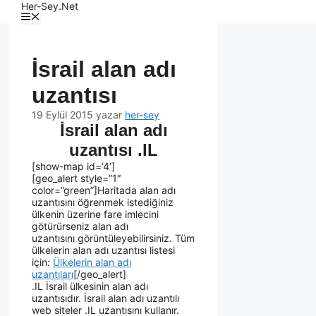
Her-Sey.Net
İsrail alan adı
uzantısı
19 Eylül 2015
yazar
her-sey
İsrail alan adı
uzantısı .IL
[show-map id=’4′]
[geo_alert style=”1″
color=”green”]Haritada alan adı
uzantısını öğrenmek istediğiniz
ülkenin üzerine fare imlecini
götürürseniz alan adı
uzantısını görüntüleyebilirsiniz. Tüm
ülkelerin alan adı uzantısı listesi
için:
Ülkelerin alan adı
uzantıları
[/geo_alert]
.IL İsrail ülkesinin alan adı
uzantısıdır. İsrail alan adı uzantılı
web siteler .IL uzantısını kullanır.