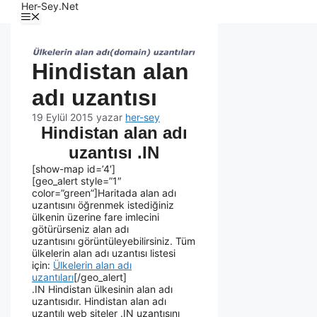
Her-Sey.Net
Hindistan alan
adı uzantısı
19 Eylül 2015
yazar
her-sey
Hindistan alan adı
uzantısı .IN
[show-map id=’4′]
[geo_alert style=”1″
color=”green”]Haritada alan adı
uzantısını öğrenmek istediğiniz
ülkenin üzerine fare imlecini
götürürseniz alan adı
uzantısını görüntüleyebilirsiniz. Tüm
ülkelerin alan adı uzantısı listesi
için:
Ülkelerin alan adı
uzantıları
[/geo_alert]
.IN Hindistan ülkesinin alan adı
uzantısıdır. Hindistan alan adı
uzantılı web siteler .IN uzantısını