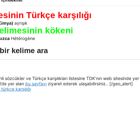
İçindekiler
sinin Türkçe karşılığı
Kimya)
ayrışık
elimesinin kökeni
sızca
Hétérogène
bir kelime ara
i sözcükler ve Türkçe karşılıkları listesine TDK’nın web sitesinde yer
i’de yer alan
bu sayfayı
ziyaret ederek ulaşabilirsiniz.. [/geo_alert]
türkçe karşılığı