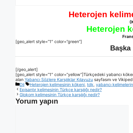
Heterojen kelime
(
Heterojen k
Fran
[geo_alert style=”1″ color=”green”]
Başka 
[/geo_alert]
[geo_alert style=”1″ color=”yellow”]Türkçedeki yabancı kökenl
alan
Yabancı Sözlere Karşılıklar Kılavuzu
sayfasını ve Vikiped
Dil
Heterojen kelimesinin kökeni
,
tdk
,
yabancı kelimelerin 
Episantır kelimesinin Türkçe karşılığı nedir?
Glokom kelimesinin Türkçe karşılığı nedir?
Yorum yapın