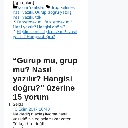
[/geo_alert]
Yazım Yanlışları
Grup kelimesi
nasıl yazılır
,
Gurup doğru yazılışı
,
nasıl yazılır
,
tdk
Farketmek mi, fark etmek mi?
Nasıl yazılır? Hangisi doğru?
Hiçkimse mi, hiç kimse mi? Nasıl
yazılır? Hangisi doğru?
“Gurup mu, grup
mu? Nasıl
yazılır? Hangisi
doğru?” üzerine
15 yorum
Selda
13 Ekim 2017 20:40
Ne dediğin anlaşılıyorsa nasıl
yazıldığının ne anlamı var zaten
Türkçe bile değil