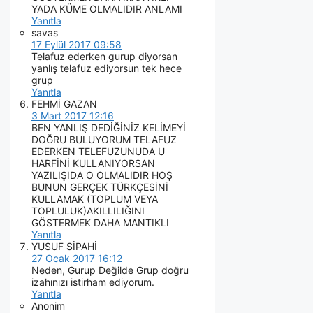
YADA KÜME OLMALIDIR ANLAMI
Yanıtla
savas
17 Eylül 2017 09:58
Telafuz ederken gurup diyorsan
yanlış telafuz ediyorsun tek hece
grup
Yanıtla
FEHMİ GAZAN
3 Mart 2017 12:16
BEN YANLIŞ DEDİĞİNİZ KELİMEYİ
DOĞRU BULUYORUM TELAFUZ
EDERKEN TELEFUZUNUDA U
HARFİNİ KULLANIYORSAN
YAZILIŞIDA O OLMALIDIR HOŞ
BUNUN GERÇEK TÜRKÇESİNİ
KULLAMAK (TOPLUM VEYA
TOPLULUK)AKILLILIĞINI
GÖSTERMEK DAHA MANTIKLI
Yanıtla
YUSUF SİPAHİ
27 Ocak 2017 16:12
Neden, Gurup Değilde Grup doğru
izahınızı istirham ediyorum.
Yanıtla
Anonim