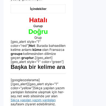
İçindekiler
Hatalı
Gurup
Doğru
Grup
[geo_alert style=”1″
color=”red”]
Not
: Burada bahsedilen
kelime anlamı
küme
olan Fransızca
groupe
kelimesinden dilimize
geçen
gruptur
.[/geo_alert]
[geo_alert style=”1″ color=”green”]
Başka bir kelime ara
[googleozelarama]
[/geo_alert][geo_alert style=”1″
color=”yellow”]Sıkça yapılan yazım
yanlışları listesine ulaşmak için her-
sey.net web sitesinde yer alan
Sıkça yapılan yazım yanlışları
sayfasını ziyaret edebilirsiniz.