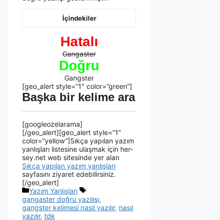
İçindekiler
Hatalı
Gangaster
Doğru
Gangster
[geo_alert style=”1″ color=”green”]
Başka bir kelime ara
[googleozelarama]
[/geo_alert][geo_alert style=”1″
color=”yellow”]Sıkça yapılan yazım
yanlışları listesine ulaşmak için her-
sey.net web sitesinde yer alan
Sıkça yapılan yazım yanlışları
sayfasını ziyaret edebilirsiniz.
[/geo_alert]
Yazım Yanlışları
gangaster doğru yazılışı
,
gangster kelimesi nasıl yazılır
,
nasıl
yazılır
,
tdk