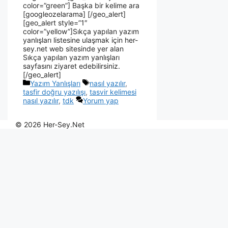
color=”green”] Başka bir kelime ara
[googleozelarama] [/geo_alert]
[geo_alert style=”1″
color=”yellow”]Sıkça yapılan yazım
yanlışları listesine ulaşmak için her-
sey.net web sitesinde yer alan
Sıkça yapılan yazım yanlışları
sayfasını ziyaret edebilirsiniz.
[/geo_alert]
Yazım Yanlışları
nasıl yazılır
,
tasfir doğru yazılışı
,
tasvir kelimesi
nasıl yazılır
,
tdk
Yorum yap
© 2026 Her-Sey.Net