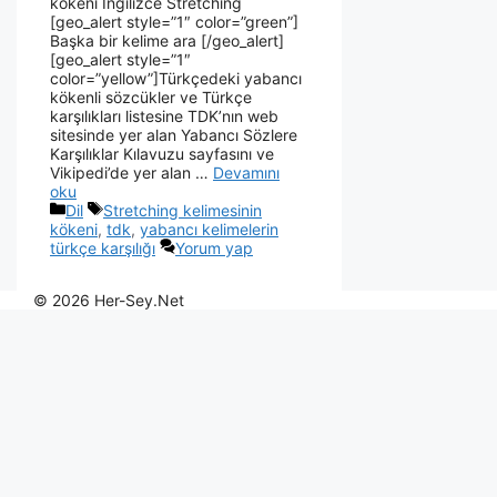
kökeni İngilizce Stretching
[geo_alert style=”1″ color=”green”]
Başka bir kelime ara [/geo_alert]
[geo_alert style=”1″
color=”yellow”]Türkçedeki yabancı
kökenli sözcükler ve Türkçe
karşılıkları listesine TDK’nın web
sitesinde yer alan Yabancı Sözlere
Karşılıklar Kılavuzu sayfasını ve
Vikipedi’de yer alan …
Devamını
oku
Dil
Stretching kelimesinin
kökeni
,
tdk
,
yabancı kelimelerin
türkçe karşılığı
Yorum yap
© 2026 Her-Sey.Net