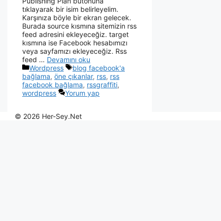
Publishing Plan butonuna
tıklayarak bir isim belirleyelim.
Karşınıza böyle bir ekran gelecek.
Burada source kısmına sitemizin rss
feed adresini ekleyeceğiz. target
kısmına ise Facebook hesabımızı
veya sayfamızı ekleyeceğiz. Rss
feed …
Devamını oku
Wordpress
blog facebook'a
bağlama
,
öne çıkanlar
,
rss
,
rss
facebook bağlama
,
rssgraffiti
,
wordpress
Yorum yap
© 2026 Her-Sey.Net