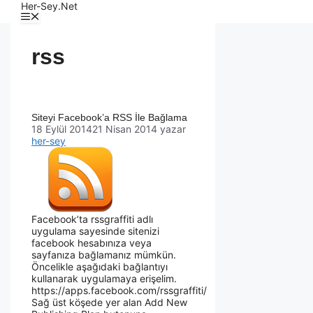
Her-Sey.Net
rss
Siteyi Facebook’a RSS İle Bağlama
18 Eylül 2014
21 Nisan 2014
yazar
her-sey
Facebook’ta rssgraffiti adlı
uygulama sayesinde sitenizi
facebook hesabınıza veya
sayfanıza bağlamanız mümkün.
Öncelikle aşağıdaki bağlantıyı
kullanarak uygulamaya erişelim.
https://apps.facebook.com/rssgraffiti/
Sağ üst köşede yer alan Add New