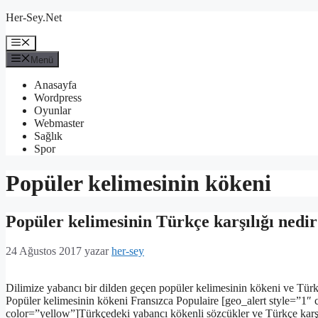
İçeriğe
Her-Sey.Net
atla
Menü
Menü
Anasayfa
Wordpress
Oyunlar
Webmaster
Sağlık
Spor
Popüler kelimesinin kökeni
Popüler kelimesinin Türkçe karşılığı nedi
24 Ağustos 2017
yazar
her-sey
Dilimize yabancı bir dilden geçen popüler kelimesinin kökeni ve Türkç
Popüler kelimesinin kökeni Fransızca Populaire [geo_alert style=”1″ c
color=”yellow”]Türkçedeki yabancı kökenli sözcükler ve Türkçe karşıl