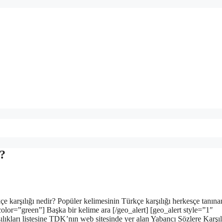
r?
e karşılığı nedir? Popüler kelimesinin Türkçe karşılığı herkesçe tanına
olor=”green”] Başka bir kelime ara [/geo_alert] [geo_alert style=”1″
ıkları listesine TDK’nın web sitesinde yer alan Yabancı Sözlere Karşıl