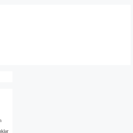
n
ıklar