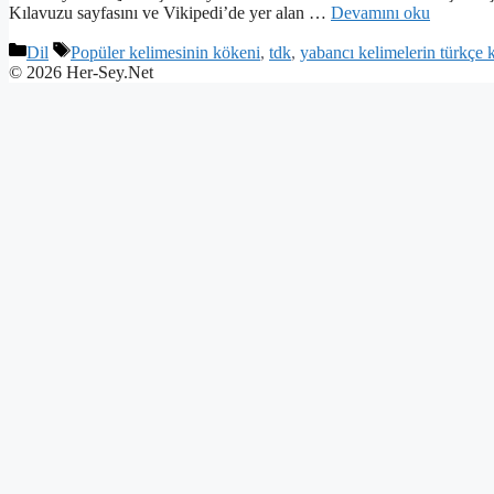
Kılavuzu sayfasını ve Vikipedi’de yer alan …
Devamını oku
Kategoriler
Etiketler
Dil
Popüler kelimesinin kökeni
,
tdk
,
yabancı kelimelerin türkçe k
© 2026 Her-Sey.Net