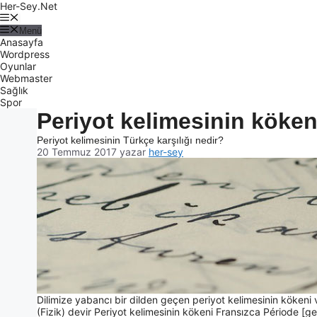
Her-Sey.Net
Menü
Anasayfa
Wordpress
Oyunlar
Webmaster
Sağlık
Spor
Periyot kelimesinin köken
Periyot kelimesinin Türkçe karşılığı nedir?
20 Temmuz 2017
yazar
her-sey
Dilimize yabancı bir dilden geçen periyot kelimesinin kökeni v
(Fizik) devir Periyot kelimesinin kökeni Fransızca Période [ge