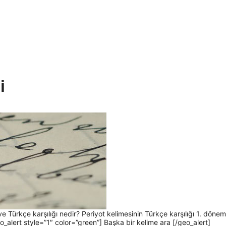
i
e Türkçe karşılığı nedir? Periyot kelimesinin Türkçe karşılığı 1. dönem
o_alert style=”1″ color=”green”] Başka bir kelime ara [/geo_alert]