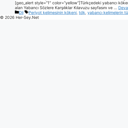
[geo_alert style=”1″ color=”yellow”]Türkçedeki yabancı kökenl
alan Yabancı Sözlere Karşılıklar Kılavuzu sayfasını ve …
Deva
Dil
Periyot kelimesinin kökeni
,
tdk
,
yabancı kelimelerin tü
© 2026 Her-Sey.Net