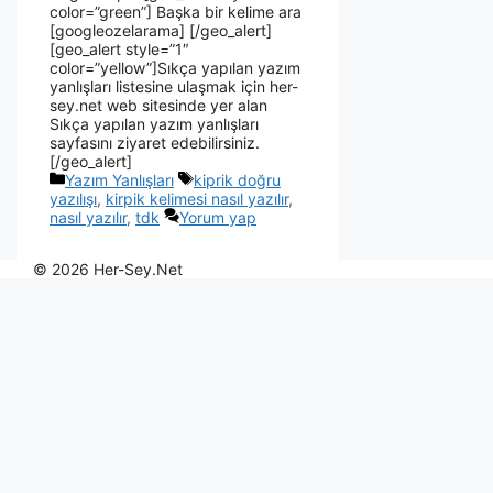
color=”green”] Başka bir kelime ara
[googleozelarama] [/geo_alert]
[geo_alert style=”1″
color=”yellow”]Sıkça yapılan yazım
yanlışları listesine ulaşmak için her-
sey.net web sitesinde yer alan
Sıkça yapılan yazım yanlışları
sayfasını ziyaret edebilirsiniz.
[/geo_alert]
Yazım Yanlışları
kiprik doğru
yazılışı
,
kirpik kelimesi nasıl yazılır
,
nasıl yazılır
,
tdk
Yorum yap
© 2026 Her-Sey.Net