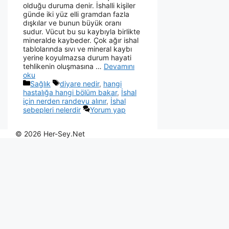
olduğu duruma denir. İshalli kişiler
günde iki yüz elli gramdan fazla
dışkılar ve bunun büyük oranı
sudur. Vücut bu su kaybıyla birlikte
mineralde kaybeder. Çok ağır ishal
tablolarında sıvı ve mineral kaybı
yerine koyulmazsa durum hayati
tehlikenin oluşmasına …
Devamını
oku
Sağlık
diyare nedir
,
hangi
hastalığa hangi bölüm bakar
,
İshal
için nerden randevu alınır
,
İshal
sebepleri nelerdir
Yorum yap
© 2026 Her-Sey.Net