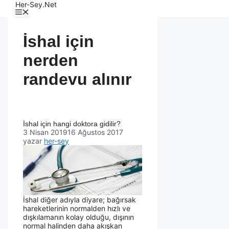
Her-Sey.Net
İshal için
nerden
randevu alınır
İshal için hangi doktora gidilir?
3 Nisan 2019
16 Ağustos 2017
yazar
her-sey
İshal diğer adıyla diyare; bağırsak
hareketlerinin normalden hızlı ve
dışkılamanın kolay olduğu, dışının
normal halinden daha akışkan