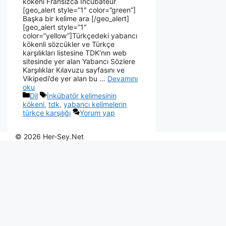
kökeni Fransızca İncubateur
[geo_alert style=”1″ color=”green”]
Başka bir kelime ara [/geo_alert]
[geo_alert style=”1″
color=”yellow”]Türkçedeki yabancı
kökenli sözcükler ve Türkçe
karşılıkları listesine TDK’nın web
sitesinde yer alan Yabancı Sözlere
Karşılıklar Kılavuzu sayfasını ve
Vikipedi’de yer alan bu …
Devamını
oku
Dil
İnkübatör kelimesinin
kökeni
,
tdk
,
yabancı kelimelerin
türkçe karşılığı
Yorum yap
© 2026 Her-Sey.Net