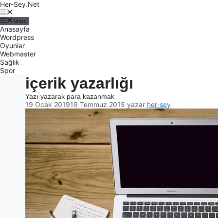
Her-Sey.Net
Menü
Anasayfa
Wordpress
Oyunlar
Webmaster
Sağlık
Spor
içerik yazarlığı
Yazı yazarak para kazanmak
19 Ocak 2019
19 Temmuz 2015
yazar
her-sey