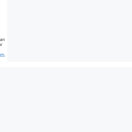
arı
ar
rum
,