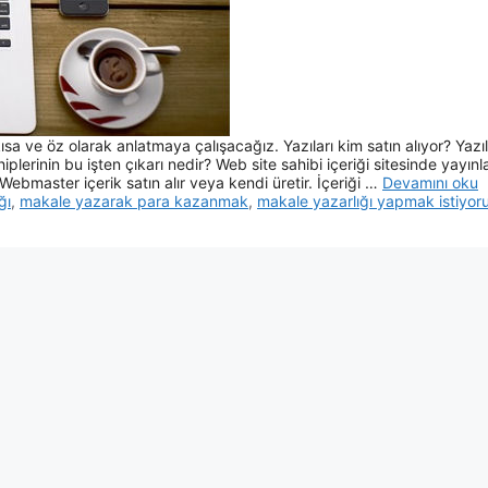
a ve öz olarak anlatmaya çalışacağız. Yazıları kim satın alıyor? Yazıl
plerinin bu işten çıkarı nedir? Web site sahibi içeriği sitesinde yayınl
r. Webmaster içerik satın alır veya kendi üretir. İçeriği …
Devamını oku
ğı
,
makale yazarak para kazanmak
,
makale yazarlığı yapmak istiyo