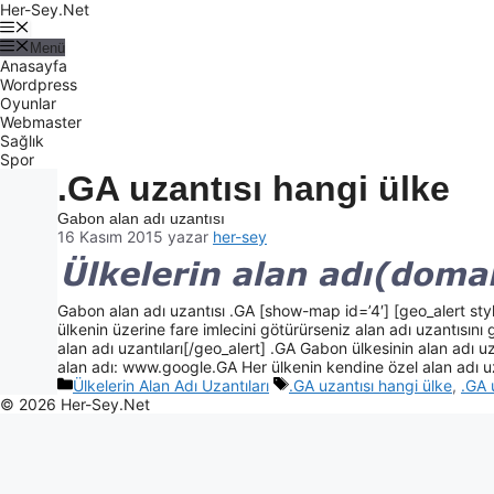
Her-Sey.Net
Menü
Anasayfa
Wordpress
Oyunlar
Webmaster
Sağlık
Spor
.GA uzantısı hangi ülke
Gabon alan adı uzantısı
16 Kasım 2015
yazar
her-sey
Gabon alan adı uzantısı .GA [show-map id=’4′] [geo_alert sty
ülkenin üzerine fare imlecini götürürseniz alan adı uzantısını gö
alan adı uzantıları[/geo_alert] .GA Gabon ülkesinin alan adı uz
alan adı: www.google.GA Her ülkenin kendine özel alan adı u
Ülkelerin Alan Adı Uzantıları
.GA uzantısı hangi ülke
,
.GA 
© 2026 Her-Sey.Net