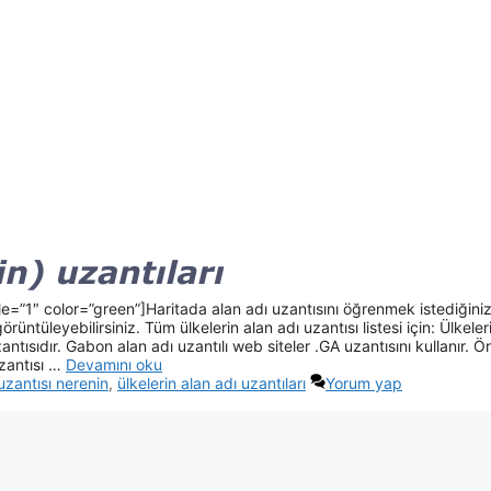
le=”1″ color=”green”]Haritada alan adı uzantısını öğrenmek istediğini
rüntüleyebilirsiniz. Tüm ülkelerin alan adı uzantısı listesi için: Ülkeler
antısıdır. Gabon alan adı uzantılı web siteler .GA uzantısını kullanır. Ö
zantısı …
Devamını oku
uzantısı nerenin
,
ülkelerin alan adı uzantıları
Yorum yap