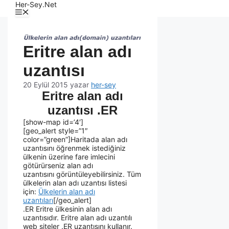
Her-Sey.Net
Eritre alan adı
uzantısı
20 Eylül 2015
yazar
her-sey
Eritre alan adı
uzantısı .ER
[show-map id=’4′]
[geo_alert style=”1″
color=”green”]Haritada alan adı
uzantısını öğrenmek istediğiniz
ülkenin üzerine fare imlecini
götürürseniz alan adı
uzantısını görüntüleyebilirsiniz. Tüm
ülkelerin alan adı uzantısı listesi
için:
Ülkelerin alan adı
uzantıları
[/geo_alert]
.ER Eritre ülkesinin alan adı
uzantısıdır. Eritre alan adı uzantılı
web siteler .ER uzantısını kullanır.