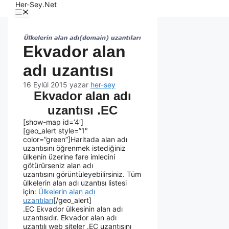
Her-Sey.Net
Ekvador alan
adı uzantısı
16 Eylül 2015
yazar
her-sey
Ekvador alan adı
uzantısı .EC
[show-map id=’4′]
[geo_alert style=”1″
color=”green”]Haritada alan adı
uzantısını öğrenmek istediğiniz
ülkenin üzerine fare imlecini
götürürseniz alan adı
uzantısını görüntüleyebilirsiniz. Tüm
ülkelerin alan adı uzantısı listesi
için:
Ülkelerin alan adı
uzantıları
[/geo_alert]
.EC Ekvador ülkesinin alan adı
uzantısıdır. Ekvador alan adı
uzantılı web siteler .EC uzantısını