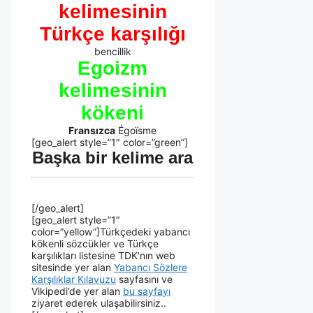
kelimesinin
Türkçe karşılığı
bencillik
Egoizm
kelimesinin
kökeni
Fransızca
Égoïsme
[geo_alert style=”1″ color=”green”]
Başka bir kelime ara
[/geo_alert]
[geo_alert style=”1″
color=”yellow”]Türkçedeki yabancı
kökenli sözcükler ve Türkçe
karşılıkları listesine TDK’nın web
sitesinde yer alan
Yabancı Sözlere
Karşılıklar Kılavuzu
sayfasını ve
Vikipedi’de yer alan
bu sayfayı
ziyaret ederek ulaşabilirsiniz..