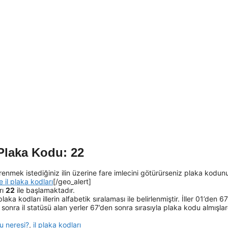
Plaka Kodu: 22
enmek istediğiniz ilin üzerine fare imlecini götürürseniz plaka kodun
e il plaka kodları
[/geo_alert]
rı
22
ile başlamaktadır.
laka kodları illerin alfabetik sıralaması ile belirlenmiştir. İller 01’den 6
onra il statüsü alan yerler 67’den sonra sırasıyla plaka kodu almışlard
u neresi?
,
il plaka kodları