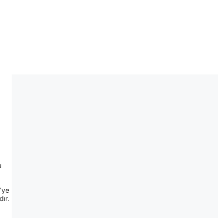
u
7’ye
ır.