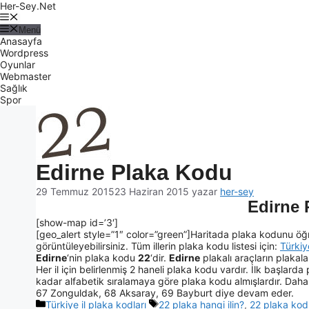
Her-Sey.Net
Menü
Anasayfa
Wordpress
Oyunlar
Webmaster
Sağlık
Spor
Edirne Plaka Kodu
29 Temmuz 2015
23 Haziran 2015
yazar
her-sey
Edirne 
[show-map id=’3′]
[geo_alert style=”1″ color=”green”]Haritada plaka kodunu öğr
görüntüleyebilirsiniz. Tüm illerin plaka kodu listesi için:
Türkiy
Edirne
‘nin plaka kodu
22
‘dir.
Edirne
plakalı araçların plakala
Her il için belirlenmiş 2 haneli plaka kodu vardır. İlk başlarda p
kadar alfabetik sıralamaya göre plaka kodu almışlardır. Daha s
67 Zonguldak, 68 Aksaray, 69 Bayburt diye devam eder.
Türkiye il plaka kodları
22 plaka hangi ilin?
,
22 plaka kod