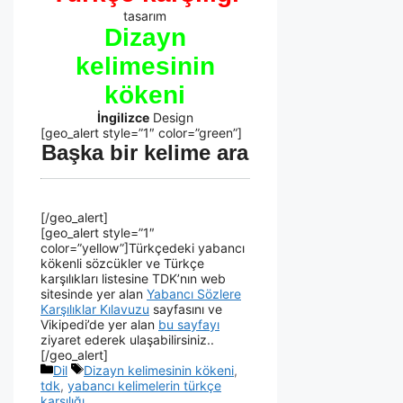
tasarım
Dizayn
kelimesinin
kökeni
İngilizce
Design
[geo_alert style=”1″ color=”green”]
Başka bir kelime ara
[/geo_alert]
[geo_alert style=”1″
color=”yellow”]Türkçedeki yabancı
kökenli sözcükler ve Türkçe
karşılıkları listesine TDK’nın web
sitesinde yer alan
Yabancı Sözlere
Karşılıklar Kılavuzu
sayfasını ve
Vikipedi’de yer alan
bu sayfayı
ziyaret ederek ulaşabilirsiniz..
[/geo_alert]
Dil
Dizayn kelimesinin kökeni
,
tdk
,
yabancı kelimelerin türkçe
karşılığı