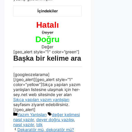
İçindekiler
Hatalı
Deyer
Doğru
Değer
[geo_alert style=”1″ color=”green”]
Başka bir kelime ara
[googleozelarama]
[/geo_alert][geo_alert style=”1″
color=”yellow”]Sıkça yapılan yazım
yanlışları listesine ulaşmak için her-
sey.net web sitesinde yer alan
Sıkça yapılan yazım yanlışları
sayfasını ziyaret edebilirsiniz.
[/geo_alert]
Yazım Yanlışları
değer kelimesi
nasıl yazılır
,
deyer doğru yazılışı
,
nasıl yazılır
,
tdk
Dekaratör mü, dekoratör mü?