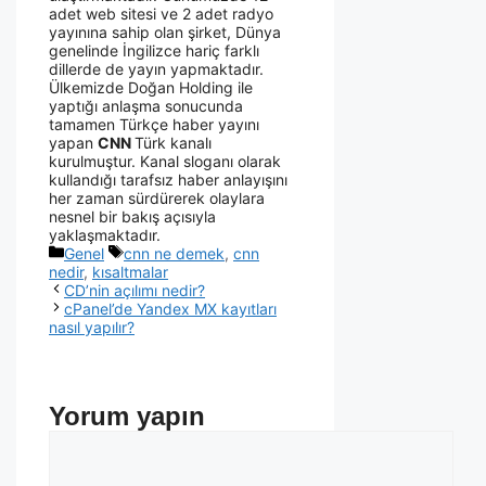
adet web sitesi ve 2 adet radyo
yayınına sahip olan şirket, Dünya
genelinde İngilizce hariç farklı
dillerde de yayın yapmaktadır.
Ülkemizde Doğan Holding ile
yaptığı anlaşma sonucunda
tamamen Türkçe haber yayını
yapan
CNN
Türk kanalı
kurulmuştur. Kanal sloganı olarak
kullandığı tarafsız haber anlayışını
her zaman sürdürerek olaylara
nesnel bir bakış açısıyla
yaklaşmaktadır.
Genel
cnn ne demek
,
cnn
nedir
,
kısaltmalar
CD’nin açılımı nedir?
cPanel’de Yandex MX kayıtları
nasıl yapılır?
Yorum yapın