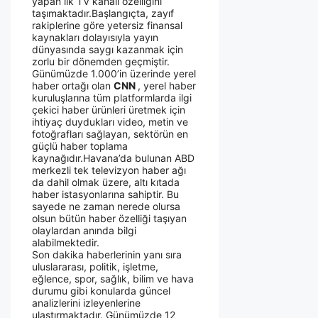
yapan ilk TV kanalı özelliğini
taşımaktadır.Başlangıçta, zayıf
rakiplerine göre yetersiz finansal
kaynakları dolayısıyla yayın
dünyasında saygı kazanmak için
zorlu bir dönemden geçmiştir.
Günümüzde 1.000’in üzerinde yerel
haber ortağı olan
CNN
, yerel haber
kuruluşlarına tüm platformlarda ilgi
çekici haber ürünleri üretmek için
ihtiyaç duydukları video, metin ve
fotoğrafları sağlayan, sektörün en
güçlü haber toplama
kaynağıdır.Havana’da bulunan ABD
merkezli tek televizyon haber ağı
da dahil olmak üzere, altı kıtada
haber istasyonlarına sahiptir. Bu
sayede ne zaman nerede olursa
olsun bütün haber özelliği taşıyan
olaylardan anında bilgi
alabilmektedir.
Son dakika haberlerinin yanı sıra
uluslararası, politik, işletme,
eğlence, spor, sağlık, bilim ve hava
durumu gibi konularda güncel
analizlerini izleyenlerine
ulaştırmaktadır. Günümüzde 12