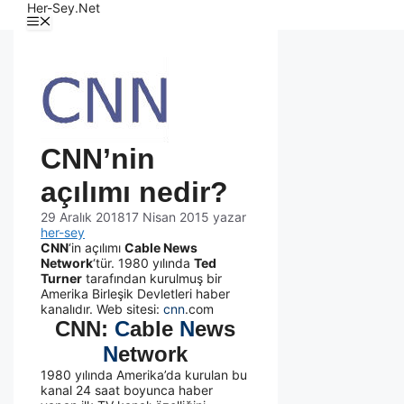
Her-Sey.Net
CNN’nin
açılımı nedir?
29 Aralık 2018
17 Nisan 2015
yazar
her-sey
CNN
‘in açılımı
Cable News
Network
‘tür. 1980 yılında
Ted
Turner
tarafından kurulmuş bir
Amerika Birleşik Devletleri haber
kanalıdır. Web sitesi:
cnn
.com
CNN:
C
able
N
ews
N
etwork
1980 yılında Amerika’da kurulan bu
kanal 24 saat boyunca haber