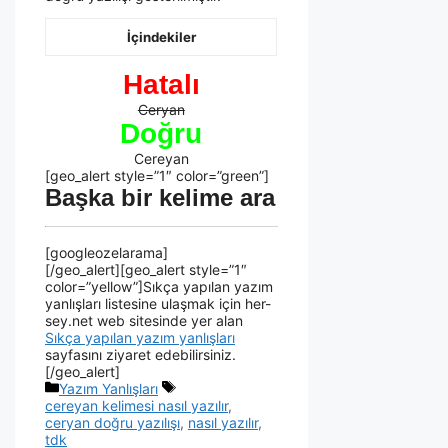
İçindekiler
Hatalı
Ceryan
Doğru
Cereyan
[geo_alert style=”1″ color=”green”]
Başka bir kelime ara
[googleozelarama]
[/geo_alert][geo_alert style=”1″
color=”yellow”]Sıkça yapılan yazım
yanlışları listesine ulaşmak için her-
sey.net web sitesinde yer alan
Sıkça yapılan yazım yanlışları
sayfasını ziyaret edebilirsiniz.
[/geo_alert]
Yazım Yanlışları
cereyan kelimesi nasıl yazılır
,
ceryan doğru yazılışı
,
nasıl yazılır
,
tdk