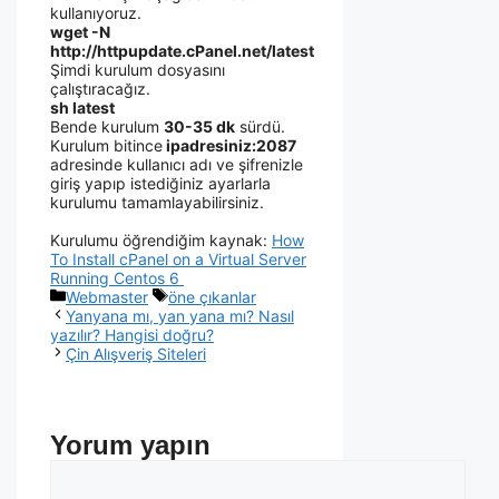
kullanıyoruz.
wget -N
http://httpupdate.cPanel.net/latest
Şimdi kurulum dosyasını
çalıştıracağız.
sh latest
Bende kurulum
30-35 dk
sürdü.
Kurulum bitince
ipadresiniz:2087
adresinde kullanıcı adı ve şifrenizle
giriş yapıp istediğiniz ayarlarla
kurulumu tamamlayabilirsiniz.
Kurulumu öğrendiğim kaynak:
How
To Install cPanel on a Virtual Server
Running Centos 6
Webmaster
öne çıkanlar
Yanyana mı, yan yana mı? Nasıl
yazılır? Hangisi doğru?
Çin Alışveriş Siteleri
Yorum yapın