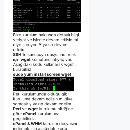
Bize kurulum hakkında detaylı bilgi
veriyor ve işleme devam edilsin mi
diye soruyor.
Y
yazıp devam
edelim.
SSH
ile sunucuya dosya indirmek
için
wget
komutunu ihtiyaç var.
Aşağıdaki kodu kullanarak wget’i
kurabiliriz.
sudo yum install screen wget
Perl kurulumunda olduğu gibi
kuruluma devam edilsin mi diye
soracak y yazıp devam edelim.
Perl
ve
wget
kurulumu bittiğine
göre
cPanel
kurulumuna
geçebiliririz.
cPanel & WHM
kurulum dosyasını
indirmek için aşağıdaki kodu