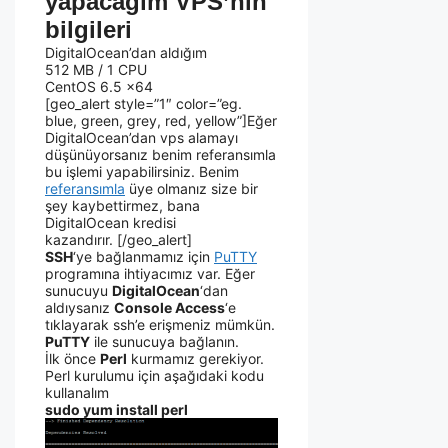
yapacağım VPS’nin
bilgileri
DigitalOcean’dan aldığım
512 MB / 1 CPU
CentOS 6.5 x64
[geo_alert style=”1″ color=”eg.
blue, green, grey, red, yellow”]Eğer
DigitalOcean’dan vps alamayı
düşünüyorsanız benim referansımla
bu işlemi yapabilirsiniz. Benim
referansımla
üye olmanız size bir
şey kaybettirmez, bana
DigitalOcean kredisi
kazandırır. [/geo_alert]
SSH
‘ye bağlanmamız için
PuTTY
programına ihtiyacımız var. Eğer
sunucuyu
DigitalOcean
‘dan
aldıysanız
Console Access
‘e
tıklayarak ssh’e erişmeniz mümkün.
PuTTY
ile sunucuya bağlanın.
İlk önce
Perl
kurmamız gerekiyor.
Perl kurulumu için aşağıdaki kodu
kullanalım
sudo yum install perl