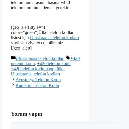
telefon numarasının başına +420
telefon kodunu eklemek gerekir.
[geo_alert style=”1″
color=”green”]Ülke telefon kodları
listesi için
Uluslararası telefon kodları
sayfasını ziyaret edebilirsiniz.
[/geo_alert]
Kategoriler
Etiketler
Uluslararası telefon kodları
+420
nerenin kodu
,
+420 telefon kodu
,
+420 telefon kodu hangi ülke
,
Uluslararası telefon kodları
Avusturya Telefon Kodu
Kamerun Telefon Kodu
Yorum yapın
Yorum