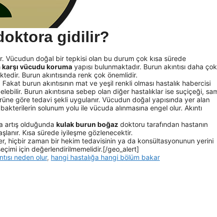
doktora gidilir?
ır. Vücudun doğal bir tepkisi olan bu durum çok kısa sürede
a karşı vücudu koruma
yapısı bulunmaktadır. Burun akıntısı daha çok
tedir. Burun akıntısında renk çok önemlidir.
 Fakat burun akıntısının mat ve yeşil renkli olması hastalık habercisi
elebilir. Burun akıntısına sebep olan diğer hastalıklar ise suçiçeği, s
 türüne göre tedavi şekli uygulanır. Vücudun doğal yapısında yer alan
akterilerin solunum yolu ile vücuda alınmasına engel olur. Akıntı
da artış olduğunda
kulak burun boğaz
doktoru tarafından hastanın
aşlanır. Kısa sürede iyileşme gözlenecektir.
ler, hiçbir zaman bir hekim tedavisinin ya da konsültasyonunun yerini
eçimi için değerlendirilmemelidir.[/geo_alert]
ntısı neden olur
,
hangi hastalığa hangi bölüm bakar