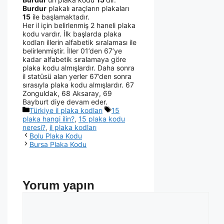
Burdur
plakalı araçların plakaları
15
ile başlamaktadır.
Her il için belirlenmiş 2 haneli plaka
kodu vardır. İlk başlarda plaka
kodları illerin alfabetik sıralaması ile
belirlenmiştir. İller 01’den 67’ye
kadar alfabetik sıralamaya göre
plaka kodu almışlardır. Daha sonra
il statüsü alan yerler 67’den sonra
sırasıyla plaka kodu almışlardır. 67
Zonguldak, 68 Aksaray, 69
Bayburt diye devam eder.
Türkiye il plaka kodları
15
plaka hangi ilin?
,
15 plaka kodu
neresi?
,
il plaka kodları
Bolu Plaka Kodu
Bursa Plaka Kodu
Yorum yapın