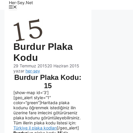
Her-Sey.Net
Burdur Plaka
Kodu
29 Temmuz 2015
20 Haziran 2015
yazar
her-sey
Burdur Plaka Kodu:
15
[show-map id=’3′]
[geo_alert style=”1″
color=”green”]Haritada plaka
kodunu öğrenmek istediğiniz ilin
üzerine fare imlecini götürürseniz
plaka kodunu görüntüleyebilirsiniz.
Tüm illerin plaka kodu listesi için:
Türkiye il plaka kodları
[/geo_alert]
Burdur
‘un plaka kodu
15
‘dir.