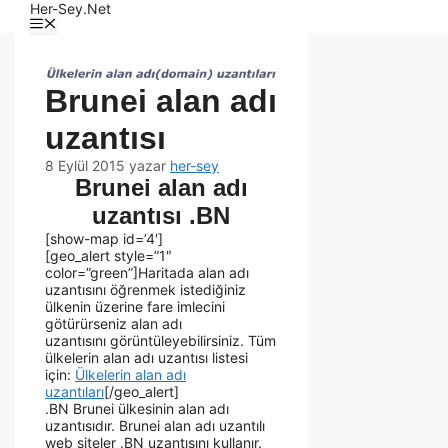
Her-Sey.Net
Brunei alan adı
uzantısı
8 Eylül 2015
yazar
her-sey
Brunei alan adı
uzantısı .BN
[show-map id=’4′]
[geo_alert style=”1″
color=”green”]Haritada alan adı
uzantısını öğrenmek istediğiniz
ülkenin üzerine fare imlecini
götürürseniz alan adı
uzantısını görüntüleyebilirsiniz. Tüm
ülkelerin alan adı uzantısı listesi
için:
Ülkelerin alan adı
uzantıları
[/geo_alert]
.BN Brunei ülkesinin alan adı
uzantısıdır. Brunei alan adı uzantılı
web siteler .BN uzantısını kullanır.