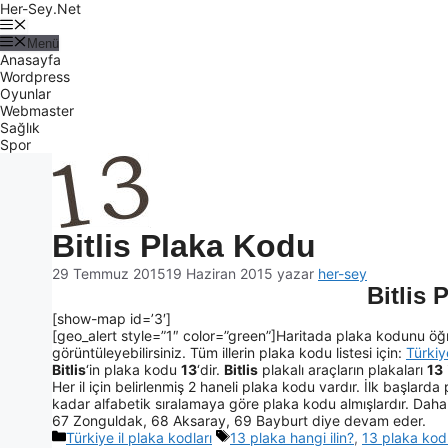
Her-Sey.Net
Menü
Anasayfa
Wordpress
Oyunlar
Webmaster
Sağlık
Spor
Bitlis Plaka Kodu
29 Temmuz 2015
19 Haziran 2015
yazar
her-sey
Bitlis 
[show-map id=’3′]
[geo_alert style=”1″ color=”green”]Haritada plaka kodunu öğr
görüntüleyebilirsiniz. Tüm illerin plaka kodu listesi için:
Türkiy
Bitlis
‘in plaka kodu
13
‘dir.
Bitlis
plakalı araçların plakaları
13
Her il için belirlenmiş 2 haneli plaka kodu vardır. İlk başlarda p
kadar alfabetik sıralamaya göre plaka kodu almışlardır. Daha s
67 Zonguldak, 68 Aksaray, 69 Bayburt diye devam eder.
Türkiye il plaka kodları
13 plaka hangi ilin?
,
13 plaka kod