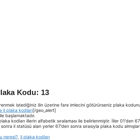
Plaka Kodu: 13
enmek istediğiniz ilin üzerine fare imlecini götürürseniz plaka kodun
e il plaka kodları
[/geo_alert]
ile başlamaktadır.
laka kodları illerin alfabetik sıralaması ile belirlenmiştir. İller 01’den 6
onra il statüsü alan yerler 67’den sonra sırasıyla plaka kodu almışlard
u neresi?
,
il plaka kodları