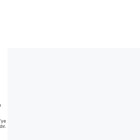
u
7’ye
ır.