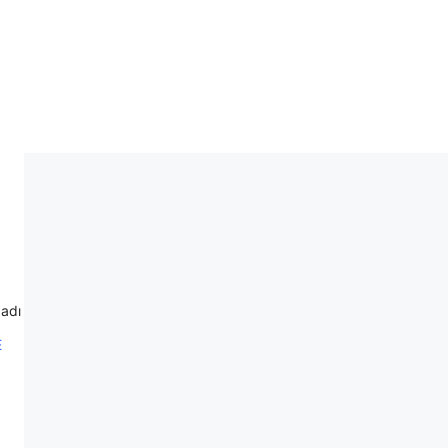
 adı
E