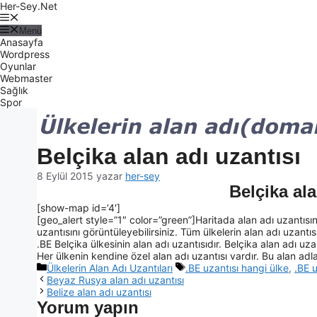
Her-Sey.Net
Menü
Anasayfa
Wordpress
Oyunlar
Webmaster
Sağlık
Spor
Belçika alan adı uzantısı
8 Eylül 2015
yazar
her-sey
Belçika ala
[show-map id=’4′]
[geo_alert style=”1″ color=”green”]Haritada alan adı uzantısın
uzantısını görüntüleyebilirsiniz. Tüm ülkelerin alan adı uzantısı 
.BE Belçika ülkesinin alan adı uzantısıdır. Belçika alan adı uzant
Her ülkenin kendine özel alan adı uzantısı vardır. Bu alan adlar
Ülkelerin Alan Adı Uzantıları
.BE uzantısı hangi ülke
,
.BE u
Beyaz Rusya alan adı uzantısı
Belize alan adı uzantısı
Yorum yapın