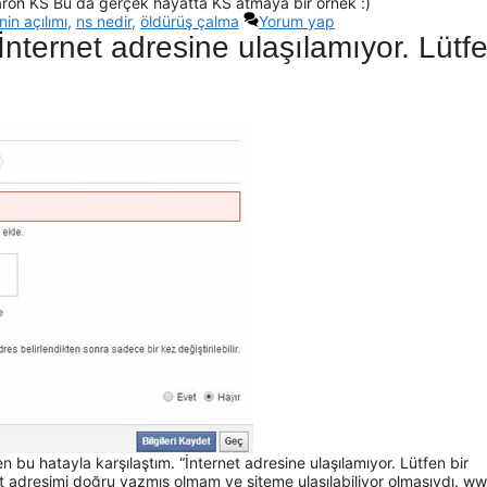
Baron KS Bu da gerçek hayatta KS atmaya bir örnek :)
nin açılımı
,
ns nedir
,
öldürüş çalma
Yorum yap
nternet adresine ulaşılamıyor. Lütf
n bu hatayla karşılaştım. “İnternet adresine ulaşılamıyor. Lütfen bir
et adresimi doğru yazmış olmam ve siteme ulaşılabiliyor olmasıydı. w