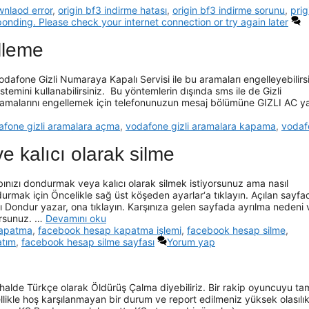
wnlaod error
,
origin bf3 indirme hatası
,
origin bf3 indirme sorunu
,
prig
onding. Please check your internet connection or try again later
lleme
fone Gizli Numaraya Kapalı Servisi ile bu aramaları engelleyebilirsi
stemini kullanabilirsiniz. Bu yöntemlerin dışında sms ile de Gizli
 aramalarını engellemek için telefonunuzun mesaj bölümüne GIZLI AC y
afone gizli aramalara açma
,
vodafone gizli aramalara kapama
,
vodaf
 kalıcı olarak silme
ınızı dondurmak veya kalıcı olarak silmek istiyorsunuz ama nasıl
urmak için Öncelikle sağ üst köşeden ayarlar‘a tıklayın. Açılan sayfa
ı Dondur yazar, ona tıklayın. Karşınıza gelen sayfada ayrılma nedeni 
yorsunuz. …
Devamını oku
kapatma
,
facebook hesap kapatma işlemi
,
facebook hesap silme
,
atım
,
facebook hesap silme sayfası
Yorum yap
erhalde Türkçe olarak Öldürüş Çalma diyebiliriz. Bir rakip oyuncuyu ta
ikle hoş karşılanmayan bir durum ve report edilmeniz yüksek olasılık