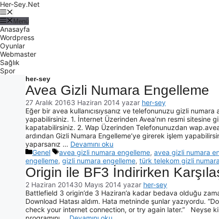
Her-Sey.Net
Menü
Anasayfa
Wordpress
Oyunlar
Webmaster
Sağlık
Spor
her-sey
Avea Gizli Numara Engelleme
27 Aralık 2016
3 Haziran 2014
yazar
her-sey
Eğer bir avea kullanıcısıysanız ve telefonunuzu gizli numara
yapabilirsiniz. 1. İnternet Üzerinden Avea’nın resmi sitesine 
kapatabilirsiniz. 2. Wap Üzerinden Telefonunuzdan wap.avea.
ardından Gizli Numara Engelleme‘ye girerek işlem yapabili
yaparsanız …
Devamını oku
Genel
avea gizli numara engelleme
,
avea gizli numara en
engelleme
,
gizli numara engelleme
,
türk telekom gizli numar
Origin ile BF3 İndirirken Karşıl
2 Haziran 2014
30 Mayıs 2014
yazar
her-sey
Battlefield 3 origin’de 3 Haziran’a kadar bedava olduğu z
Download Hatası aldım. Hata metninde şunlar yazıyordu. “Do
check your internet connection, or try again later.” Neyse 
programını …
Devamını oku