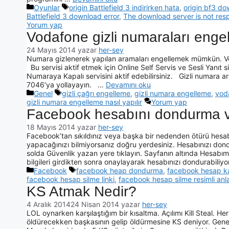
Oyunlar
origin Battlefield 3 indirirken hata
,
origin bf3 do
Battlefield 3 download error
,
The download server is not resp
Yorum yap
Vodafone gizli numaraları enge
24 Mayıs 2014
yazar
her-sey
Numara gizlenerek yapılan aramaları engellemek mümkün. Voda
Bu servisi aktif etmek için Online Self Servis ve Sesli Yanıt si
Numaraya Kapalı servisini aktif edebilirsiniz. Gizli numara
7046‘ya yollayayın. …
Devamını oku
Genel
gizli çağrı engelleme
,
gizli numara engelleme
,
vod
gizli numara engelleme nasıl yapılır
Yorum yap
Facebook hesabını dondurma ve
18 Mayıs 2014
yazar
her-sey
Facebook’tan sıkıldınız veya başka bir nedenden ötürü hesab
yapacağınızı bilmiyorsanız doğru yerdesiniz. Hesabınızı dond
solda Güvenlik yazan yere tıklayın. Sayfanın altında Hesabım
bilgileri girdikten sonra onaylayarak hesabınızı dondurabili
Facebook
facebook heap dondurma
,
facebook hesap 
facebook hesap silme linki
,
facebook hesap silme resimli anl
KS Atmak Nedir?
4 Aralık 2014
24 Nisan 2014
yazar
her-sey
LOL oynarken karşılaştığım bir kısaltma. Açılımı Kill Steal. H
öldürecekken başkasının gelip öldürmesine KS deniyor. Genell