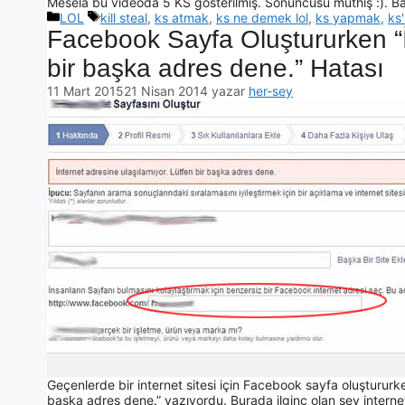
Mesela bu videoda 5 KS gösterilmiş. Sonuncusu müthiş :). 
LOL
kill steal
,
ks atmak
,
ks ne demek lol
,
ks yapmak
,
ks'
Facebook Sayfa Oluştururken “İ
bir başka adres dene.” Hatası
11 Mart 2015
21 Nisan 2014
yazar
her-sey
Geçenlerde bir internet sitesi için Facebook sayfa oluştururke
başka adres dene.” yazıyordu. Burada ilginç olan şey intern