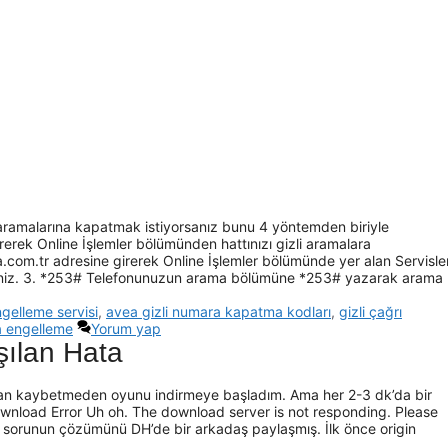
 aramalarına kapatmak istiyorsanız bunu 4 yöntemden biriyle
girerek Online İşlemler bölümünden hattınızı gizli aramalara
com.tr adresine girerek Online İşlemler bölümünde yer alan Servisle
rsiniz. 3. *253# Telefonunuzun arama bölümüne *253# yazarak arama
gelleme servisi
,
avea gizli numara kapatma kodları
,
gizli çağrı
a engelleme
Yorum yap
aşılan Hata
aman kaybetmeden oyunu indirmeye başladım. Ama her 2-3 dk’da bir
wnload Error Uh oh. The download server is not responding. Please
ki sorunun çözümünü DH’de bir arkadaş paylaşmış. İlk önce origin