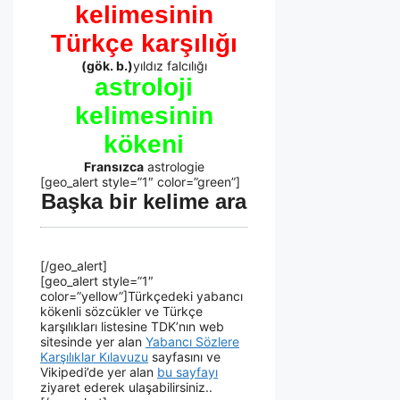
kelimesinin
Türkçe karşılığı
(gök. b.)
yıldız falcılığı
astroloji
kelimesinin
kökeni
Fransızca
astrologie
[geo_alert style=”1″ color=”green”]
Başka bir kelime ara
[/geo_alert]
[geo_alert style=”1″
color=”yellow”]Türkçedeki yabancı
kökenli sözcükler ve Türkçe
karşılıkları listesine TDK’nın web
sitesinde yer alan
Yabancı Sözlere
Karşılıklar Kılavuzu
sayfasını ve
Vikipedi’de yer alan
bu sayfayı
ziyaret ederek ulaşabilirsiniz..