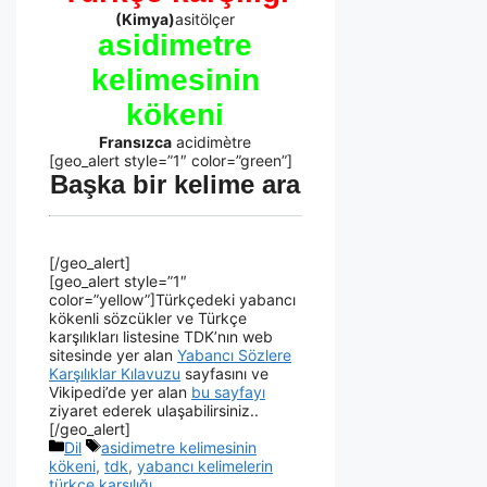
(Kimya)
asitölçer
asidimetre
kelimesinin
kökeni
Fransızca
acidimètre
[geo_alert style=”1″ color=”green”]
Başka bir kelime ara
[/geo_alert]
[geo_alert style=”1″
color=”yellow”]Türkçedeki yabancı
kökenli sözcükler ve Türkçe
karşılıkları listesine TDK’nın web
sitesinde yer alan
Yabancı Sözlere
Karşılıklar Kılavuzu
sayfasını ve
Vikipedi’de yer alan
bu sayfayı
ziyaret ederek ulaşabilirsiniz..
[/geo_alert]
Dil
asidimetre kelimesinin
kökeni
,
tdk
,
yabancı kelimelerin
türkçe karşılığı