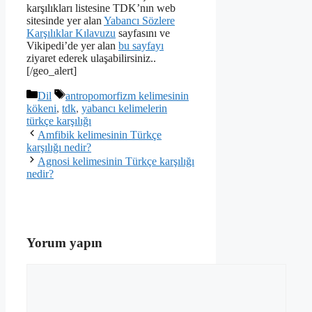
karşılıkları listesine TDK’nın web
sitesinde yer alan
Yabancı Sözlere
Karşılıklar Kılavuzu
sayfasını ve
Vikipedi’de yer alan
bu sayfayı
ziyaret ederek ulaşabilirsiniz..
[/geo_alert]
Kategoriler
Etiketler
Dil
antropomorfizm kelimesinin
kökeni
,
tdk
,
yabancı kelimelerin
türkçe karşılığı
Amfibik kelimesinin Türkçe
karşılığı nedir?
Agnosi kelimesinin Türkçe karşılığı
nedir?
Yorum yapın
Yorum