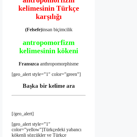
antropomorfizm
kelimesinin Türkçe
karşılığı
(Felsefe)
insan biçimcilik
antropomorfizm
kelimesinin kökeni
Fransızca
anthropomorphisme
[geo_alert style=”1″ color=”green”]
Başka bir kelime ara
[/geo_alert]
[geo_alert style=”1″
color=”yellow”]Türkçedeki yabancı
kökenli sözcükler ve Türkçe