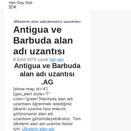
Her-Sey.Net
Antigua ve
Barbuda alan
adı uzantısı
8 Eylül 2015
yazar
her-sey
Antigua ve Barbuda
alan adı uzantısı
.AG
[show-map id=’4′]
[geo_alert style=”1″
color=”green”]Haritada alan adı
uzantısını öğrenmek istediğiniz
ülkenin üzerine fare imlecini
götürürseniz alan adı
uzantısını görüntüleyebilirsiniz. Tüm
ülkelerin alan adı uzantısı listesi
için:
Ülkelerin alan adı