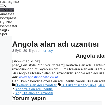
Her-Sey.Net
Menü
Anasayfa
Wordpress
Oyunlar
Webmaster
Sağlık
Spor
Angola alan adı uzantısı
8 Eylül 2015
yazar
her-sey
Angola ala
[show-map id=’4′]
[geo_alert style=”1″ color=”green”]Haritada alan adı uzantısın
uzantısını görüntüleyebilirsiniz. Tüm ülkelerin alan adı uzantısı 
.AO Angola ülkesinin alan adı uzantısıdır. Angola alan adı uzant
adı:
www.agostinhoneto.co.AO
Her ülkenin kendine özel alan adı uzantısı vardır. Bu alan adlar
Ülkelerin Alan Adı Uzantıları
.AO uzantısı hangi ülke
,
.AO 
Andorra alan adı uzantısı
Anguilla alan adı uzantısı
Yorum yapın