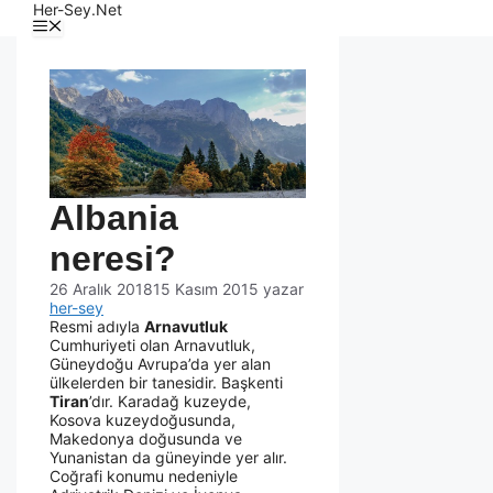
Her-Sey.Net
Albania
neresi?
26 Aralık 2018
15 Kasım 2015
yazar
her-sey
Resmi adıyla
Arnavutluk
Cumhuriyeti olan Arnavutluk,
Güneydoğu Avrupa’da yer alan
ülkelerden bir tanesidir. Başkenti
Tiran
’dır. Karadağ kuzeyde,
Kosova kuzeydoğusunda,
Makedonya doğusunda ve
Yunanistan da güneyinde yer alır.
Coğrafi konumu nedeniyle