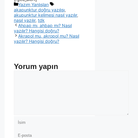
Yazım Yanlışları
akapunktur doğru yazılışı
,
akupunktur kelimesi nasıl yazılır
,
nasıl yazılır
,
tdk
Ahpap mı, ahbap mı? Nasıl
yazılır? Hangisi doğru?
Akrapol mu, akropol mu? Nasıl
yazılır? Hangisi doğru?
Yorum yapın