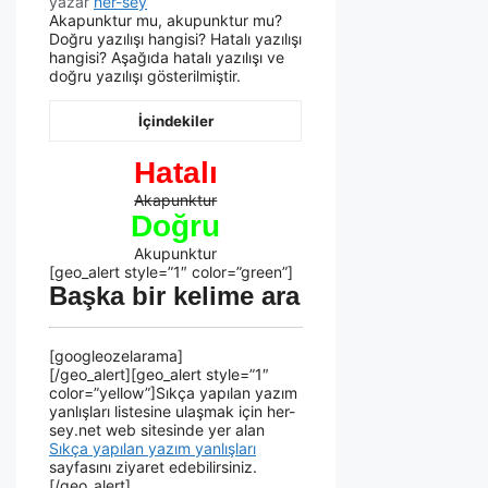
yazar
her-sey
Akapunktur mu, akupunktur mu?
Doğru yazılışı hangisi? Hatalı yazılışı
hangisi? Aşağıda hatalı yazılışı ve
doğru yazılışı gösterilmiştir.
İçindekiler
Hatalı
Akapunktur
Doğru
Akupunktur
[geo_alert style=”1″ color=”green”]
Başka bir kelime ara
[googleozelarama]
[/geo_alert][geo_alert style=”1″
color=”yellow”]Sıkça yapılan yazım
yanlışları listesine ulaşmak için her-
sey.net web sitesinde yer alan
Sıkça yapılan yazım yanlışları
sayfasını ziyaret edebilirsiniz.
[/geo_alert]