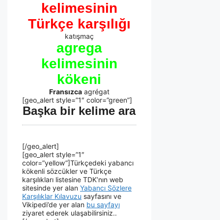
kelimesinin
Türkçe karşılığı
katışmaç
agrega
kelimesinin
kökeni
Fransızca
agrégat
[geo_alert style=”1″ color=”green”]
Başka bir kelime ara
[/geo_alert]
[geo_alert style=”1″
color=”yellow”]Türkçedeki yabancı
kökenli sözcükler ve Türkçe
karşılıkları listesine TDK’nın web
sitesinde yer alan
Yabancı Sözlere
Karşılıklar Kılavuzu
sayfasını ve
Vikipedi’de yer alan
bu sayfayı
ziyaret ederek ulaşabilirsiniz..