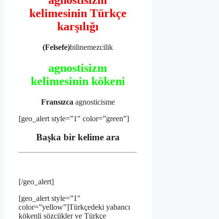
agnostisizm
kelimesinin Türkçe
karşılığı
(Felsefe)
bilinemezcilik
agnostisizm
kelimesinin kökeni
Fransızca
agnosticisme
[geo_alert style=”1″ color=”green”]
Başka bir kelime ara
[/geo_alert]
[geo_alert style=”1″
color=”yellow”]Türkçedeki yabancı
kökenli sözcükler ve Türkçe