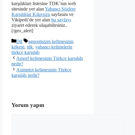
karşılıkları listesine TDK’nın web
sitesinde yer alan
Yabancı Sözlere
Karşılıklar Kılavuzu
sayfasını ve
Vikipedi’de yer alan
bu sayfayı
ziyaret ederek ulaşabilirsiniz..
[/geo_alert]
Kategoriler
Etiketler
Dil
agnostisizm kelimesinin
kökeni
,
tdk
,
yabancı kelimelerin
türkçe karşılığı
Amorf kelimesinin Türkçe karşılığı
nedir?
Asimptot kelimesinin Türkçe
karşılığı nedir?
Yorum yapın
Yorum